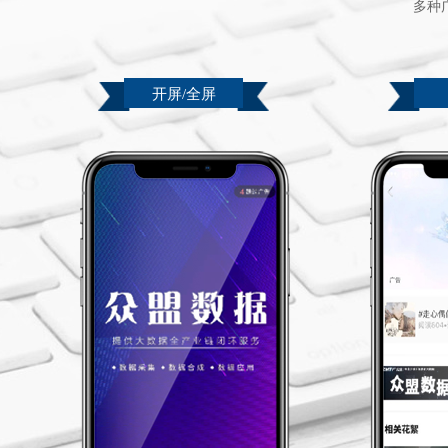
多种
开屏/全屏